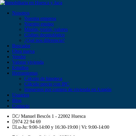
Nosotros
Nuestra empresa
Nuestro equipo
Misión, visión, valores
Código deontológico
¿Qué nos diferencia?
Buscador
Obra nueva
Vender
Valorar vivienda
Estudios
Herramientas
Cálculo de hipoteca
Cálculo precio con IPC
Impuestos por compra de vivienda en Aragón
Usuarios
Blog
Contacto
C/ Manuel Bescós 1 - 22002 Huesca
974 22 94 69
Lu-Ju: 9:00-14:00 y 16:30-19:00 | Vi: 9:00-14:00