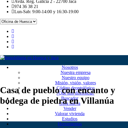
Avda. Reg. Galicia 2 - 22700 Jaca
974 36 38 21
Lun-Sab: 9:00-14:00 y 16:30-19:00
Nosotros
Nuestra empresa
Nuestro equipo
Misión, visión, valores
Casa de pueblo con encanto y
Código deontológico
¿Qué nos diferencia?
bodega de piedra en Villanúa
Buscador
Obra nueva
Vender
Valorar vivienda
Estudios
Herramientas