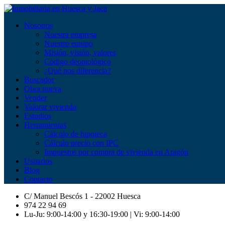
Nosotros
Nuestra empresa
Nuestro equipo
Misión, visión, valores
Código deontológico
¿Qué nos diferencia?
Buscador
Obra nueva
Vender
Valorar vivienda
Estudios
Herramientas
Cálculo de hipoteca
Cálculo precio con IPC
Impuestos por compra de vivienda en Aragón
Usuarios
Blog
Contacto
C/ Manuel Bescós 1 - 22002 Huesca
974 22 94 69
Lu-Ju: 9:00-14:00 y 16:30-19:00 | Vi: 9:00-14:00