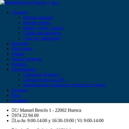
Nosotros
Nuestra empresa
Nuestro equipo
Misión, visión, valores
Código deontológico
¿Qué nos diferencia?
Buscador
Obra nueva
Vender
Valorar vivienda
Estudios
Herramientas
Cálculo de hipoteca
Cálculo precio con IPC
Impuestos por compra de vivienda en Aragón
Usuarios
Blog
Contacto
C/ Manuel Bescós 1 - 22002 Huesca
974 22 94 69
Lu-Ju: 9:00-14:00 y 16:30-19:00 | Vi: 9:00-14:00