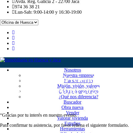
Avda. Reg. Galicia 2 - 22700 Jaca
974 36 38 21
Lun-Sab: 9:00-14:00 y 16:30-19:00
Nosotros
Nuestra empresa
El Futuro de la Vivienda en
Nuestro equipo
Misión, visión, valores
Huesca – 2 de Abril 2025
Código deontológico
¿Qué nos diferencia?
Buscador
Obra nueva
Vender
“Gracias por tu interés en nuestro evento.
Valorar vivienda
Estudios
Para confirmar tu asistencia, por favor rellena el siguiente formulario.
Herramientas