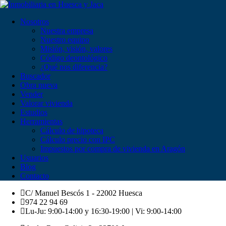
Nosotros
Nuestra empresa
Nuestro equipo
Misión, visión, valores
Código deontológico
¿Qué nos diferencia?
Buscador
Obra nueva
Vender
Valorar vivienda
Estudios
Herramientas
Cálculo de hipoteca
Cálculo precio con IPC
Impuestos por compra de vivienda en Aragón
Usuarios
Blog
Contacto
C/ Manuel Bescós 1 - 22002 Huesca
974 22 94 69
Lu-Ju: 9:00-14:00 y 16:30-19:00 | Vi: 9:00-14:00