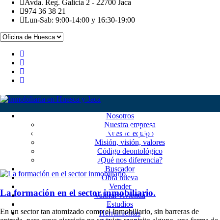
Avda. Reg. Galicia 2 - 22700 Jaca
974 36 38 21
Lun-Sab: 9:00-14:00 y 16:30-19:00
Nosotros
Nuestra empresa
Month Publicado el febrero
Nuestro equipo
Misión, visión, valores
2019
Código deontológico
¿Qué nos diferencia?
Buscador
Obra nueva
Vender
La formación en el sector inmobiliario.
Valorar vivienda
Estudios
En un sector tan atomizado como el Inmobiliario, sin barreras de
Herramientas