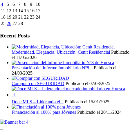
4
5
6
7
8
9
10
11
12
13
14
15
16
17
18
19
20
21
22
23
24
25
26
27
28
Recent Posts
Modernidad, Elegancia, Ubicación: Cenit Residencial
Publicado
el 11/05/2026
Presentación del Informe Inmobiliario Nº8...
Publicado el
24/03/2025
Comprar con SEGURIDAD
Publicado el 07/03/2025
Doce MLS – Liderando el...
Publicado el 15/01/2025
Financiación al 100% para Jóvenes
Publicado el 20/11/2024