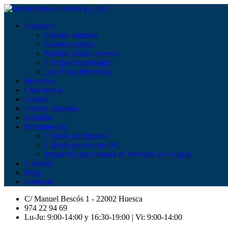
Nosotros
Nuestra empresa
Nuestro equipo
Misión, visión, valores
Código deontológico
¿Qué nos diferencia?
Buscador
Obra nueva
Vender
Valorar vivienda
Estudios
Herramientas
Cálculo de hipoteca
Cálculo precio con IPC
Impuestos por compra de vivienda en Aragón
Usuarios
Blog
Contacto
C/ Manuel Bescós 1 - 22002 Huesca
974 22 94 69
Lu-Ju: 9:00-14:00 y 16:30-19:00 | Vi: 9:00-14:00