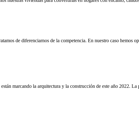
os nuestras viviendas para convertirlas en hogares con encanto, cálido
ratamos de diferenciarnos de la competencia. En nuestro caso hemos opt
ue están marcando la arquitectura y la construcción de este año 2022.