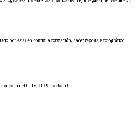
s, acogedores. En ellos disfrutamos del mejor regalo que tenemos,…
ado por estar en continua formación, hacer reportaje fotográfico
 La pandemia del COVID 19 sin duda ha…