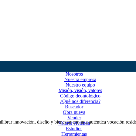
Nosotros
Nuestra empresa
Nuestro equipo
Misión, visión, valores
Código deontológico
¿Qué nos diferencia?
Buscador
Obra nueva
Vender
ilibrar innovación, diseño y bienestar con una auténtica vocación resid
Valorar vivienda
Estudios
Herramientas