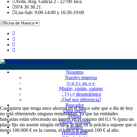
Avda. Reg. Galicia 2 - 22700 Jaca
974 36 38 21
Lun-Sab: 9:00-14:00 y 16:30-19:00
Nosotros
Nuestra empresa
Claves para invertir en vivienda
Nuestro equipo
Misión, visión, valores
en Huesca capital.
Código deontológico
¿Qué nos diferencia?
Buscador
Cualquiera que tenga unos ahorros en el banco sabe que a día de hoy
Obra nueva
no está obteniendo ninguna rentabilidad. Ya que las entidades
Vender
bancarias están ofreciendo un interés en el entorno del 0,1 % (para un
Valorar vivienda
plazo fijo sin asumir ningún riesgo), lo que en la práctica supone que si
Estudios
tienes 100.000 € en la cuenta, el banco te pagará 100 € al año.
Herramientas