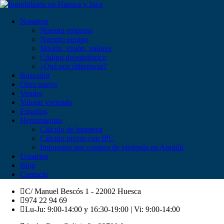
Nosotros
Nuestra empresa
Nuestro equipo
Misión, visión, valores
Código deontológico
¿Qué nos diferencia?
Buscador
Obra nueva
Vender
Valorar vivienda
Estudios
Herramientas
Cálculo de hipoteca
Cálculo precio con IPC
Impuestos por compra de vivienda en Aragón
Usuarios
Blog
Contacto
C/ Manuel Bescós 1 - 22002 Huesca
974 22 94 69
Lu-Ju: 9:00-14:00 y 16:30-19:00 | Vi: 9:00-14:00