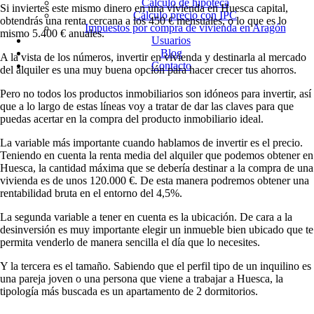
Cálculo de hipoteca
Si inviertes este mismo dinero en una vivienda en Huesca capital,
Cálculo precio con IPC
obtendrás una renta cercana a los 450 € mensuales, o lo que es lo
Impuestos por compra de vivienda en Aragón
mismo 5.400 € anuales.
Usuarios
Blog
A la vista de los números, invertir en vivienda y destinarla al mercado
Contacto
del alquiler es una muy buena opción para hacer crecer tus ahorros.
Pero no todos los productos inmobiliarios son idóneos para invertir, así
que a lo largo de estas líneas voy a tratar de dar las claves para que
puedas acertar en la compra del producto inmobiliario ideal.
La variable más importante cuando hablamos de invertir es el precio.
Teniendo en cuenta la renta media del alquiler que podemos obtener en
Huesca, la cantidad máxima que se debería destinar a la compra de una
vivienda es de unos 120.000 €. De esta manera podremos obtener una
rentabilidad bruta en el entorno del 4,5%.
La segunda variable a tener en cuenta es la ubicación. De cara a la
desinversión es muy importante elegir un inmueble bien ubicado que te
permita venderlo de manera sencilla el día que lo necesites.
Y la tercera es el tamaño. Sabiendo que el perfil tipo de un inquilino es
una pareja joven o una persona que viene a trabajar a Huesca, la
tipología más buscada es un apartamento de 2 dormitorios.