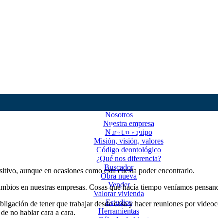
Nosotros
Nuestra empresa
ital en Huesca y Jaca.
Nuestro equipo
Misión, visión, valores
Código deontológico
¿Qué nos diferencia?
Buscador
ositivo, aunque en ocasiones como esta cuesta poder encontrarlo.
Obra nueva
Vender
 cambios en nuestras empresas. Cosas que hacía tiempo veníamos pensan
Valorar vivienda
Estudios
bligación de tener que trabajar desde casa y hacer reuniones por video
Herramientas
de no hablar cara a cara.