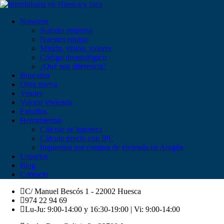
Nosotros
Nuestra empresa
Nuestro equipo
Misión, visión, valores
Código deontológico
¿Qué nos diferencia?
Buscador
Obra nueva
Vender
Valorar vivienda
Estudios
Herramientas
Cálculo de hipoteca
Cálculo precio con IPC
Impuestos por compra de vivienda en Aragón
Usuarios
Blog
Contacto
C/ Manuel Bescós 1 - 22002 Huesca
974 22 94 69
Lu-Ju: 9:00-14:00 y 16:30-19:00 | Vi: 9:00-14:00