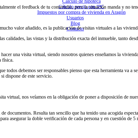
Cálculo de hipoteca
Cálculo precio con IPC
otalmente el feedback de tu contertulio, pero la situación manda y no 
Impuestos por compra de vivienda en Aragón
Usuarios
Blog
ho valor añadido, es la publicación de visitas virtuales a las viviend
Contacto
las calidades, las vistas y la distribución exacta del inmueble, tanto de
cer una visita virtual, siendo nosotros quienes enseñamos la vivienda 
física.
que todos debemos ser responsables pienso que esta herramienta va a se
si dispone de este servicio.
 virtual, nos veíamos en la obligación de poner a disposición de nuestr
 de documentos. Resulta tan sencillo que ha tenido una acogida espectac
para asegurar la doble verificación de cada persona y en cuestión de 5