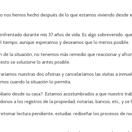
do nos hemos hecho después de lo que estamos viviendo desde e
e enfrentado durante mis 37 años de vida. Es algo sobrevenido, qu
 el tiempo, aunque esperamos y deseamos que lo menos posible.
 la situación, no tenemos más remedio que reaccionar y afrontar
sto se solucione lo antes posible.
rraríamos nuestras dos oficinas y cancelaríamos las visitas a inm
os cuando la situación lo permita.
iario desde su casa?. Estamos acostumbrados a que nuestro trabaj
nos a los registros de la propiedad, notarías, bancos, etc., y se 
etomar lectura pendiente, estudiar, rediseñar los procesos de n