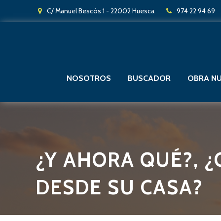
C/ Manuel Bescós 1 - 22002 Huesca
974 22 94 69
NOSOTROS
BUSCADOR
OBRA N
¿Y AHORA QUÉ?, 
DESDE SU CASA?